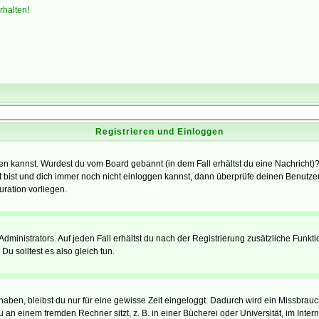
rhalten!
Registrieren und Einloggen
loggen kannst. Wurdest du vom Board gebannt (in dem Fall erhältst du eine Nachrich
t bist und dich immer noch nicht einloggen kannst, dann überprüfe deinen Benutzer
uration vorliegen.
ministrators. Auf jeden Fall erhältst du nach der Registrierung zusätzliche Funktion
u solltest es also gleich tun.
 haben, bleibst du nur für eine gewisse Zeit eingeloggt. Dadurch wird ein Missbrau
n einem fremden Rechner sitzt, z. B. in einer Bücherei oder Universität, im Intern