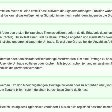
tellen. Wenn du eine erstellt hast, aktiviere die
Signatur anhängen
-Funktion währ
st (du kannst das Anfügen einer Signatur immer noch verhindern, indem du die Sig
 (oder den ersten Beitrag eines Themas editierst, sofern du die Erlaubnis dazu hast
chen Rechte). Du solltest einen Titel für deine Umfrage angeben und mindestens zw
 0 ist eine unbegrenzt dauernde Umfrage. Es gibt eine Grenze bei der Anzahl an Antw
ator oder Administrator editiert oder gelöscht werden. Um eine Umfrage zu änder
r die Umfrage editieren oder löschen; falls jedoch schon jemand mit gestimmt ha
em sie die Antworten verändern.
rden. Um dort hineinzugelangen, Beiträge zu lesen oder zu schreiben usw., könn
 um Zugang bitten, sofern du einen berechtigten Grund dafür hast.
einflussung des Ergebnisses verhindert. Falls du dich registriert hast und immer 