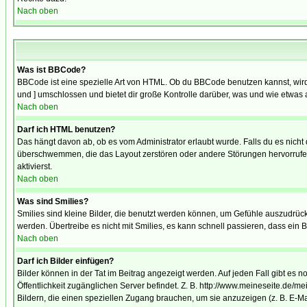
Nach oben
Was ist BBCode?
BBCode ist eine spezielle Art von HTML. Ob du BBCode benutzen kannst, wird 
und ] umschlossen und bietet dir große Kontrolle darüber, was und wie etwas 
Nach oben
Darf ich HTML benutzen?
Das hängt davon ab, ob es vom Administrator erlaubt wurde. Falls du es nicht 
überschwemmen, die das Layout zerstören oder andere Störungen hervorrufen 
aktivierst.
Nach oben
Was sind Smilies?
Smilies sind kleine Bilder, die benutzt werden können, um Gefühle auszudrücke
werden. Übertreibe es nicht mit Smilies, es kann schnell passieren, dass ein 
Nach oben
Darf ich Bilder einfügen?
Bilder können in der Tat im Beitrag angezeigt werden. Auf jeden Fall gibt es 
Öffentlichkeit zugänglichen Server befindet. Z. B. http://www.meineseite.de/me
Bildern, die einen speziellen Zugang brauchen, um sie anzuzeigen (z. B. E-