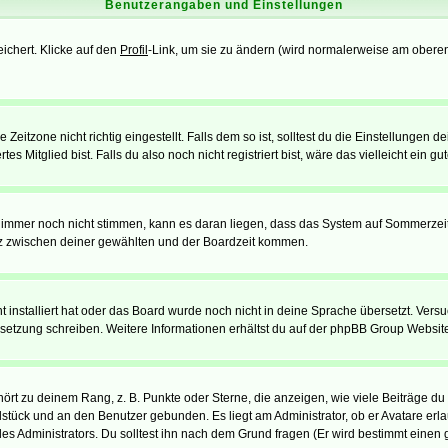
Benutzerangaben und Einstellungen
eichert. Klicke auf den
Profil
-Link, um sie zu ändern (wird normalerweise am oberen
itzone nicht richtig eingestellt. Falls dem so ist, solltest du die Einstellungen dei
es Mitglied bist. Falls du also noch nicht registriert bist, wäre das vielleicht ein g
en immer noch nicht stimmen, kann es daran liegen, dass das System auf Sommerzeit
z zwischen deiner gewählten und der Boardzeit kommen.
ht installiert hat oder das Board wurde noch nicht in deine Sprache übersetzt. Ve
Übersetzung schreiben. Weitere Informationen erhältst du auf der phpBB Group Websit
rt zu deinem Rang, z. B. Punkte oder Sterne, die anzeigen, wie viele Beiträge du
elstück und an den Benutzer gebunden. Es liegt am Administrator, ob er Avatare erl
s Administrators. Du solltest ihn nach dem Grund fragen (Er wird bestimmt einen 