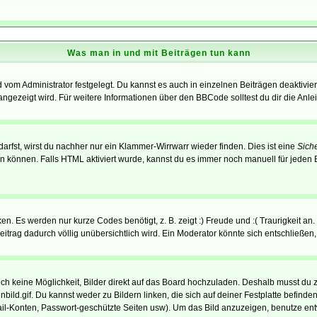
Was man in und mit Beiträgen tun kann
vom Administrator festgelegt. Du kannst es auch in einzelnen Beiträgen deaktivie
angezeigt wird. Für weitere Informationen über den BBCode solltest du dir die Anle
darfst, wirst du nachher nur ein Klammer-Wirrwarr wieder finden. Dies ist eine
Sich
können. Falls HTML aktiviert wurde, kannst du es immer noch manuell für jeden 
n. Es werden nur kurze Codes benötigt, z. B. zeigt :) Freude und :( Traurigkeit an
Beitrag dadurch völlig unübersichtlich wird. Ein Moderator könnte sich entschließen
noch keine Möglichkeit, Bilder direkt auf das Board hochzuladen. Deshalb musst du 
inbild.gif. Du kannst weder zu Bildern linken, die sich auf deiner Festplatte befind
Mail-Konten, Passwort-geschützte Seiten usw). Um das Bild anzuzeigen, benutze en