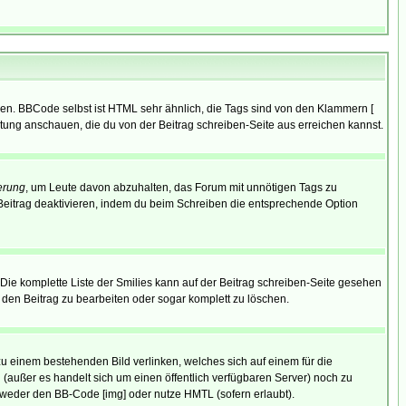
ren. BBCode selbst ist HTML sehr ähnlich, die Tags sind von den Klammern [
itung anschauen, die du von der Beitrag schreiben-Seite aus erreichen kannst.
erung
, um Leute davon abzuhalten, das Forum mit unnötigen Tags zu
Beitrag deaktivieren, indem du beim Schreiben die entsprechende Option
. Die komplette Liste der Smilies kann auf der Beitrag schreiben-Seite gesehen
, den Beitrag zu bearbeiten oder sogar komplett zu löschen.
zu einem bestehenden Bild verlinken, welches sich auf einem für die
en (außer es handelt sich um einen öffentlich verfügbaren Server) noch zu
tweder den BB-Code [img] oder nutze HMTL (sofern erlaubt).