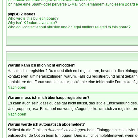
Ich erhalte dauernd ungewollte Private Nachrichten!
Ich habe eine Spam- oder perverse E-Mail von jemandem auf diesem Board e
phpBB 2 Issues
Who wrote this bulletin board?
Why isn't X feature available?
Who do I contact about abusive and/or legal matters related to this board?
Warum kann ich mich nicht einloggen?
Hast du dich registriert? Du musst dich erst registrieren, bevor du dich ein
kontaktieren, um herauszufinden, warum. Falls du registriert und nicht gebann
kontaktiere den Forumsadministrator, es könnte eine fehlerhafte Forumskonfig
Nach oben
Warum muss ich mich überhaupt registrieren?
Es kann auch sein, dass du das gar nicht musst, das ist die Entscheidung des Ad
Usergruppen, usw. Es dauert nur wenige Augenblicke, um sich zu registrieren. D
Nach oben
Warum werde ich automatisch abgemeldet?
Solltest du die Funktion
Automatisch einloggen
beim Einloggen nicht aktiviert
entsprechende Option beim Einloggen. Dies ist nicht empfehlenswert, wenn du a