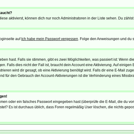
taucht?
iese aktivierst, können dich nur noch Administratoren in der Liste sehen. Du zählst
oginseite auf
Ich habe mein Passwort vergessen
. Folge den Anweisungen und du so
en hast. Falls sie stimmen, gibt es zwei Möglichkeiten, was passiert ist: Wenn 
 Falls dies nicht der Fall ist, braucht dein Account eine Aktivierung. Auf einigen
rieren wird dir gesagt, ob eine Aktivierung benötigt wird. Falls dir eine E-Mail zu
rund für den Gebrauch der Account-Aktivierungen ist die Verhinderung eines Missb
ggen!
men oder ein falsches Passwort eingegeben hast (überprüfe die E-Mail, die du vo
gepostet? Es ist durchaus üblich, dass Foren regelmäßig User löschen, die nichts ge