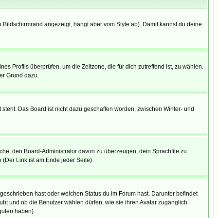
 Bildschirmrand angezeigt, hängt aber vom Style ab). Damit kannst du deine
nes Profils überprüfen, um die Zeitzone, die für dich zutreffend ist, zu wählen.
uter Grund dazu.
 steht. Das Board ist nicht dazu geschaffen worden, zwischen Winter- und
rsuche, den Board-Administrator davon zu überzeugen, dein Sprachfile zu
e (Der Link ist am Ende jeder Seite)
 geschrieben hast oder welchen Status du im Forum hast. Darunter befindet
aubt und ob die Benutzer wählen dürfen, wie sie ihren Avatar zugänglich
guten haben).