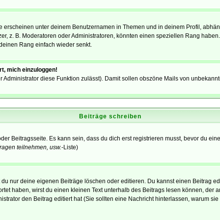
e erscheinen unter deinem Benutzernamen in Themen und in deinem Profil, abhän
r, z. B. Moderatoren oder Administratoren, könnten einen speziellen Rang haben. 
r deinen Rang einfach wieder senkt.
rt, mich einzuloggen!
der Administrator diese Funktion zulässt). Damit sollen obszöne Mails von unbeka
Beiträge schreiben
der Beitragsseite. Es kann sein, dass du dich erst registrieren musst, bevor du e
ragen teilnehmen, usw.
-Liste)
du nur deine eigenen Beiträge löschen oder editieren. Du kannst einen Beitrag edi
ortet haben, wirst du einen kleinen Text unterhalb des Beitrags lesen können, der 
nistrator den Beitrag editiert hat (Sie sollten eine Nachricht hinterlassen, warum s