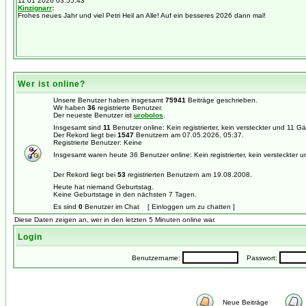
Wer ist online?
Unsere Benutzer haben insgesamt
75941
Beiträge geschrieben.
Wir haben
36
registrierte Benutzer.
Der neueste Benutzer ist
urobolos
.
Insgesamt sind
11
Benutzer online: Kein registrierter, kein versteckter und 11 G
Der Rekord liegt bei
1547
Benutzern am 07.05.2026, 05:37.
Registrierte Benutzer: Keine
Insgesamt waren heute 36 Benutzer online: Kein registrierter, kein versteckter 
Der Rekord liegt bei
53
registrierten Benutzern am 19.08.2008.
Heute hat niemand Geburtstag.
Keine Geburtstage in den nächsten 7 Tagen.
Es sind
0
Benutzer im Chat [ Einloggen um zu chatten ]
Diese Daten zeigen an, wer in den letzten 5 Minuten online war.
Login
Benutzername:
Passwort:
Neue Beiträge