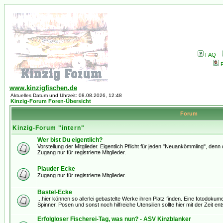
FAQ
P
www.kinzigfischen.de
Aktuelles Datum und Uhrzeit: 08.08.2026, 12:48
Kinzig-Forum Foren-Übersicht
Forum
Kinzig-Forum "intern"
Wer bist Du eigentlich?
Vorstellung der Mitglieder. Eigentlich Pflicht für jeden "Neuankömmling", den
Zugang nur für registrierte Mitglieder.
Plauder Ecke
Zugang nur für registrierte Mitglieder.
Bastel-Ecke
...hier können so allerlei gebastelte Werke ihren Platz finden. Eine fotodoku
Spinner, Posen und sonst noch hilfreiche Utensilien sollte hier mit der Zeit ent
Erfolgloser Fischerei-Tag, was nun? - ASV Kinzblanker