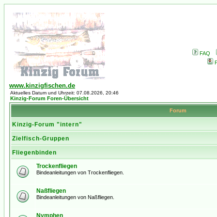
FAQ
P
www.kinzigfischen.de
Aktuelles Datum und Uhrzeit: 07.08.2026, 20:46
Kinzig-Forum Foren-Übersicht
Forum
Kinzig-Forum "intern"
Zielfisch-Gruppen
Fliegenbinden
Trockenfliegen
Bindeanleitungen von Trockenfliegen.
Naßfliegen
Bindeanleitungen von Naßfliegen.
Nymphen