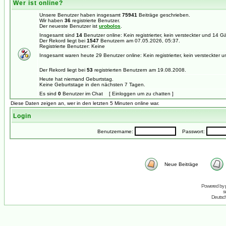
Wer ist online?
Unsere Benutzer haben insgesamt
75941
Beiträge geschrieben.
Wir haben
36
registrierte Benutzer.
Der neueste Benutzer ist
urobolos
.
Insgesamt sind
14
Benutzer online: Kein registrierter, kein versteckter und 14 
Der Rekord liegt bei
1547
Benutzern am 07.05.2026, 05:37.
Registrierte Benutzer: Keine
Insgesamt waren heute 29 Benutzer online: Kein registrierter, kein versteckter 
Der Rekord liegt bei
53
registrierten Benutzern am 19.08.2008.
Heute hat niemand Geburtstag.
Keine Geburtstage in den nächsten 7 Tagen.
Es sind
0
Benutzer im Chat [ Einloggen um zu chatten ]
Diese Daten zeigen an, wer in den letzten 5 Minuten online war.
Login
Benutzername:
Passwort:
Neue Beiträge
Powered by
s
Deutsc