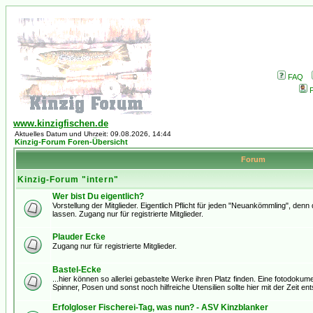
FAQ
P
www.kinzigfischen.de
Aktuelles Datum und Uhrzeit: 09.08.2026, 14:44
Kinzig-Forum Foren-Übersicht
Forum
Kinzig-Forum "intern"
Wer bist Du eigentlich?
Vorstellung der Mitglieder. Eigentlich Pflicht für jeden "Neuankömmling", den
lassen. Zugang nur für registrierte Mitglieder.
Plauder Ecke
Zugang nur für registrierte Mitglieder.
Bastel-Ecke
...hier können so allerlei gebastelte Werke ihren Platz finden. Eine fotodoku
Spinner, Posen und sonst noch hilfreiche Utensilien sollte hier mit der Zeit ent
Erfolgloser Fischerei-Tag, was nun? - ASV Kinzblanker