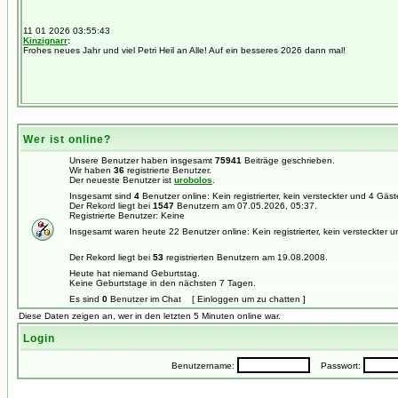
Wer ist online?
Unsere Benutzer haben insgesamt
75941
Beiträge geschrieben.
Wir haben
36
registrierte Benutzer.
Der neueste Benutzer ist
urobolos
.
Insgesamt sind
4
Benutzer online: Kein registrierter, kein versteckter und 4 Gäs
Der Rekord liegt bei
1547
Benutzern am 07.05.2026, 05:37.
Registrierte Benutzer: Keine
Insgesamt waren heute 22 Benutzer online: Kein registrierter, kein versteckter 
Der Rekord liegt bei
53
registrierten Benutzern am 19.08.2008.
Heute hat niemand Geburtstag.
Keine Geburtstage in den nächsten 7 Tagen.
Es sind
0
Benutzer im Chat [ Einloggen um zu chatten ]
Diese Daten zeigen an, wer in den letzten 5 Minuten online war.
Login
Benutzername:
Passwort: