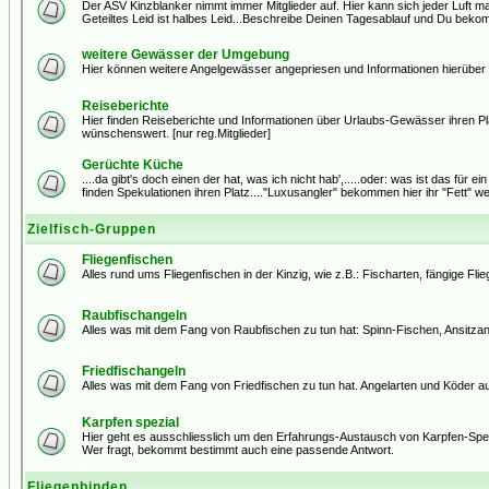
Der ASV Kinzblanker nimmt immer Mitglieder auf. Hier kann sich jeder Luft 
Geteiltes Leid ist halbes Leid...Beschreibe Deinen Tagesablauf und Du bekomm
weitere Gewässer der Umgebung
Hier können weitere Angelgewässer angepriesen und Informationen hierüber
Reiseberichte
Hier finden Reiseberichte und Informationen über Urlaubs-Gewässer ihren Plat
wünschenswert. [nur reg.Mitglieder]
Gerüchte Küche
....da gibt's doch einen der hat, was ich nicht hab',.....oder: was ist das für e
finden Spekulationen ihren Platz...."Luxusangler" bekommen hier ihr "Fett" weg!
Zielfisch-Gruppen
Fliegenfischen
Alles rund ums Fliegenfischen in der Kinzig, wie z.B.: Fischarten, fängige Flieg
Raubfischangeln
Alles was mit dem Fang von Raubfischen zu tun hat: Spinn-Fischen, Ansitzang
Friedfischangeln
Alles was mit dem Fang von Friedfischen zu tun hat. Angelarten und Köder a
Karpfen spezial
Hier geht es ausschliesslich um den Erfahrungs-Austausch von Karpfen-Spezi'
Wer fragt, bekommt bestimmt auch eine passende Antwort.
Fliegenbinden