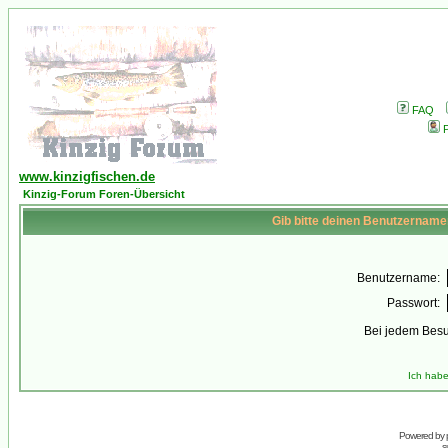
FAQ
P
www.kinzigfischen.de
Kinzig-Forum Foren-Übersicht
Gib bitte deinen Benutzername
Benutzername:
Passwort:
Bei jedem Besu
Ich habe
Powered by
s