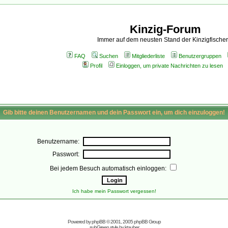
Kinzig-Forum
Immer auf dem neusten Stand der Kinzigfischer
FAQ
Suchen
Mitgliederliste
Benutzergruppen
Profil
Einloggen, um private Nachrichten zu lesen
Gib bitte deinen Benutzernamen und dein Passwort ein, um dich einzuloggen!
Benutzername:
Passwort:
Bei jedem Besuch automatisch einloggen:
Ich habe mein Passwort vergessen!
Powered by
phpBB
© 2001, 2005 phpBB Group
subGreen style by
ktauber