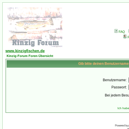
FAQ
P
www.kinzigfischen.de
Kinzig-Forum Foren-Übersicht
Gib bitte deinen Benutzername
Benutzername:
Passwort:
Bei jedem Besu
Ich habe
Powered by
s