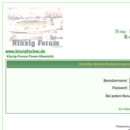
FAQ
P
www.kinzigfischen.de
Kinzig-Forum Foren-Übersicht
Gib bitte deinen Benutzername
Benutzername:
Passwort:
Bei jedem Besu
Ich habe
Powered by
s