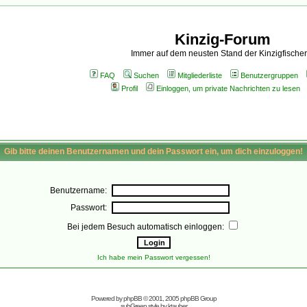
Kinzig-Forum
Immer auf dem neusten Stand der Kinzigfischer
FAQ
Suchen
Mitgliederliste
Benutzergruppen
Profil
Einloggen, um private Nachrichten zu lesen
Gib bitte deinen Benutzernamen und dein Passwort ein, um dich einzuloggen!
Benutzername:
Passwort:
Bei jedem Besuch automatisch einloggen:
Ich habe mein Passwort vergessen!
Powered by
phpBB
© 2001, 2005 phpBB Group
subGreen style by
ktauber