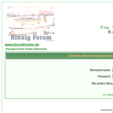
FAQ
P
www.kinzigfischen.de
Kinzig-Forum Foren-Übersicht
Gib bitte deinen Benutzername
Benutzername:
Passwort:
Bei jedem Besu
Ich habe
Powered by
s