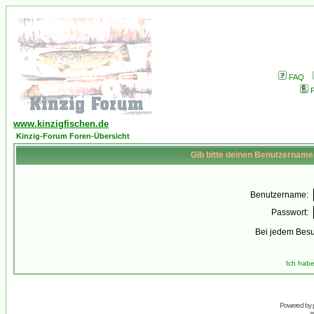
FAQ
P
www.kinzigfischen.de
Kinzig-Forum Foren-Übersicht
Gib bitte deinen Benutzername
Benutzername:
Passwort:
Bei jedem Besu
Ich habe
Powered by
s