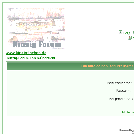
FAQ
P
www.kinzigfischen.de
Kinzig-Forum Foren-Übersicht
Gib bitte deinen Benutzername
Benutzername:
Passwort:
Bei jedem Besu
Ich habe
Powered by
s