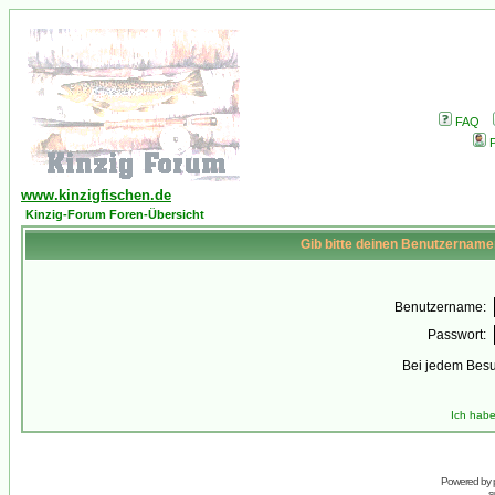
FAQ
P
www.kinzigfischen.de
Kinzig-Forum Foren-Übersicht
Gib bitte deinen Benutzername
Benutzername:
Passwort:
Bei jedem Besu
Ich habe
Powered by
s