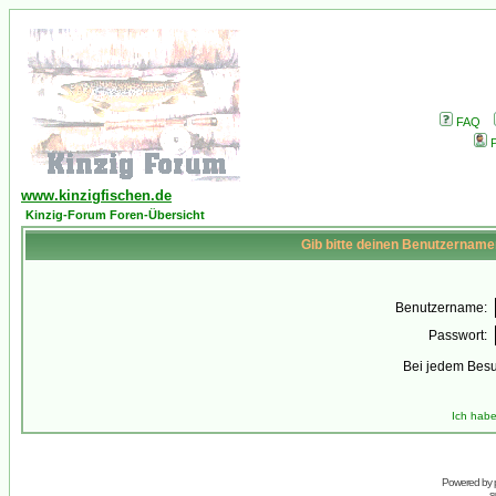
FAQ
P
www.kinzigfischen.de
Kinzig-Forum Foren-Übersicht
Gib bitte deinen Benutzername
Benutzername:
Passwort:
Bei jedem Besu
Ich habe
Powered by
s