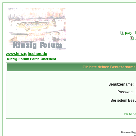
FAQ
P
www.kinzigfischen.de
Kinzig-Forum Foren-Übersicht
Gib bitte deinen Benutzername
Benutzername:
Passwort:
Bei jedem Besu
Ich habe
Powered by
s