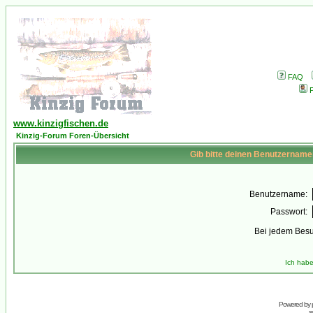
FAQ
P
www.kinzigfischen.de
Kinzig-Forum Foren-Übersicht
Gib bitte deinen Benutzername
Benutzername:
Passwort:
Bei jedem Besu
Ich habe
Powered by
s