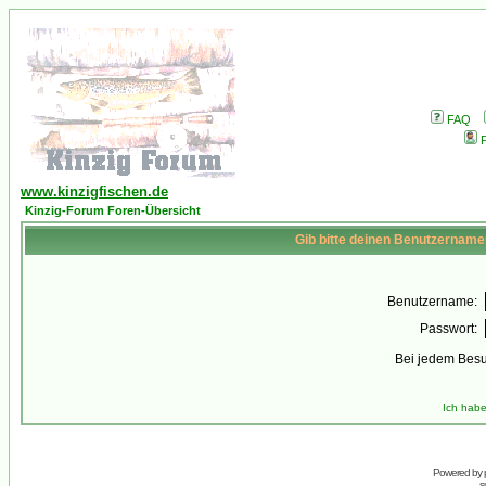
FAQ
P
www.kinzigfischen.de
Kinzig-Forum Foren-Übersicht
Gib bitte deinen Benutzername
Benutzername:
Passwort:
Bei jedem Besu
Ich habe
Powered by
s