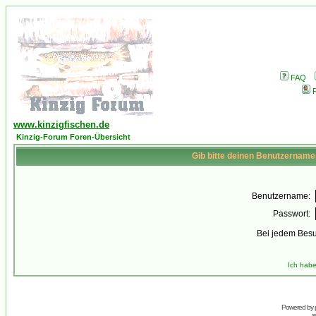
FAQ
P
www.kinzigfischen.de
Kinzig-Forum Foren-Übersicht
Gib bitte deinen Benutzername
Benutzername:
Passwort:
Bei jedem Besu
Ich habe
Powered by
s