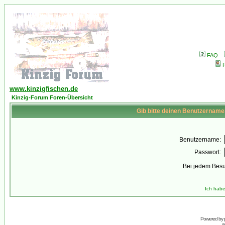
FAQ
P
www.kinzigfischen.de
Kinzig-Forum Foren-Übersicht
Gib bitte deinen Benutzername
Benutzername:
Passwort:
Bei jedem Besu
Ich habe
Powered by
s