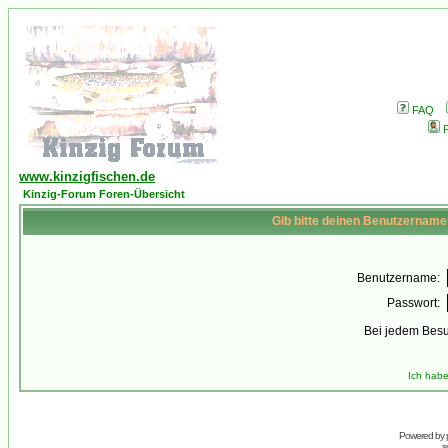
FAQ
P
www.kinzigfischen.de
Kinzig-Forum Foren-Übersicht
Gib bitte deinen Benutzername
Benutzername:
Passwort:
Bei jedem Besu
Ich habe
Powered by
s