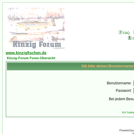
FAQ
P
www.kinzigfischen.de
Kinzig-Forum Foren-Übersicht
Gib bitte deinen Benutzername
Benutzername:
Passwort:
Bei jedem Besu
Ich habe
Powered by
s