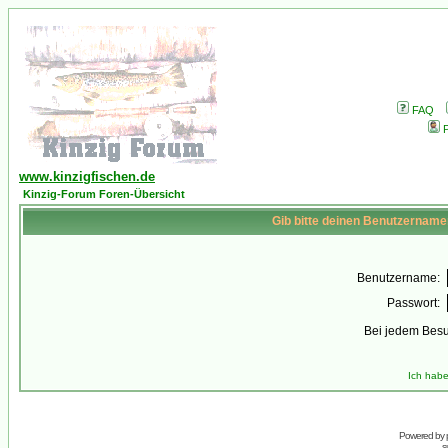
FAQ
P
www.kinzigfischen.de
Kinzig-Forum Foren-Übersicht
Gib bitte deinen Benutzername
Benutzername:
Passwort:
Bei jedem Besu
Ich habe
Powered by
s