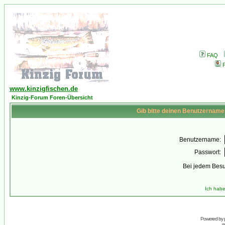
FAQ
P
www.kinzigfischen.de
Kinzig-Forum Foren-Übersicht
Gib bitte deinen Benutzername
Benutzername:
Passwort:
Bei jedem Besu
Ich habe
Powered by
s