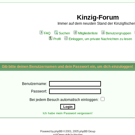
Kinzig-Forum
Immer auf dem neusten Stand der Kinzigfischer
FAQ
Suchen
Mitgliederliste
Benutzergruppen
Profil
Einloggen, um private Nachrichten zu lesen
Gib bitte deinen Benutzernamen und dein Passwort ein, um dich einzuloggen!
Benutzername:
Passwort:
Bei jedem Besuch automatisch einloggen:
Ich habe mein Passwort vergessen!
Powered by
phpBB
© 2001, 2005 phpBB Group
subGreen style by
ktauber