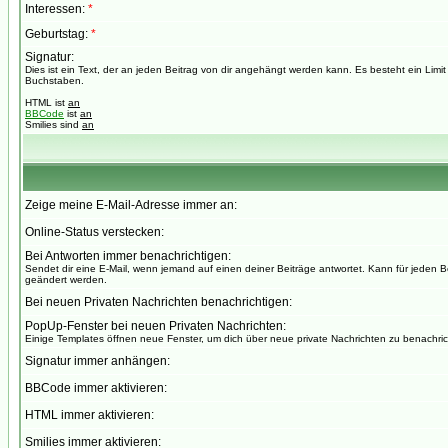
Interessen:
*
Geburtstag:
*
Signatur:
Dies ist ein Text, der an jeden Beitrag von dir angehängt werden kann. Es besteht ein Limi
Buchstaben.
HTML ist
an
BBCode
ist
an
Smilies sind
an
Zeige meine E-Mail-Adresse immer an:
Online-Status verstecken:
Bei Antworten immer benachrichtigen:
Sendet dir eine E-Mail, wenn jemand auf einen deiner Beiträge antwortet. Kann für jeden B
geändert werden.
Bei neuen Privaten Nachrichten benachrichtigen:
PopUp-Fenster bei neuen Privaten Nachrichten:
Einige Templates öffnen neue Fenster, um dich über neue private Nachrichten zu benachric
Signatur immer anhängen:
BBCode immer aktivieren:
HTML immer aktivieren:
Smilies immer aktivieren: