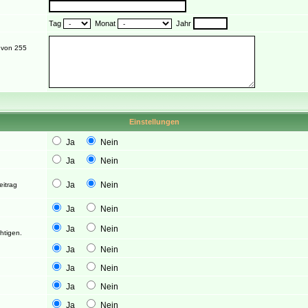
Tag
Monat
Jahr
t von 255
Einstellungen
Ja
Nein
Ja
Nein
Ja
Nein
eitrag
Ja
Nein
Ja
Nein
htigen.
Ja
Nein
Ja
Nein
Ja
Nein
Ja
Nein