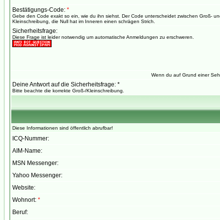
Bestätigungs-Code:
*
Gebe den Code exakt so ein, wie du ihn siehst. Der Code unterscheidet zwischen Groß- u
Kleinschreibung, die Null hat im Inneren einen schrägen Strich.
Sicherheitsfrage:
Diese Frage ist leider notwendig um automatische Anmeldungen zu erschweren.
Wenn du auf Grund einer Sehs
Deine Antwort auf die Sicherheitsfrage: *
Bitte beachte die korrekte Groß-/Kleinschreibung.
Diese Informationen sind öffentlich abrufbar!
ICQ-Nummer:
AIM-Name:
MSN Messenger:
Yahoo Messenger:
Website:
Wohnort:
*
Beruf: