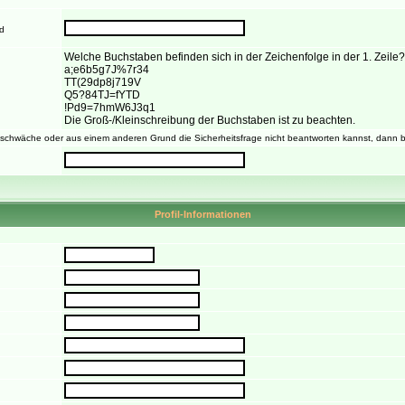
nd
Welche Buchstaben befinden sich in der Zeichenfolge in der 1. Zeile?
a;e6b5g7J%7r34
TT(29dp8j719V
Q5?84TJ=fYTD
!Pd9=7hmW6J3q1
Die Groß-/Kleinschreibung der Buchstaben ist zu beachten.
chwäche oder aus einem anderen Grund die Sicherheitsfrage nicht beantworten kannst, dann b
Profil-Informationen