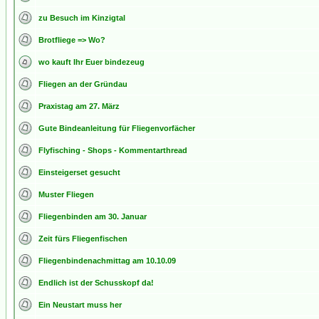
zu Besuch im Kinzigtal
Brotfliege => Wo?
wo kauft Ihr Euer bindezeug
Fliegen an der Gründau
Praxistag am 27. März
Gute Bindeanleitung für Fliegenvorfächer
Flyfisching - Shops - Kommentarthread
Einsteigerset gesucht
Muster Fliegen
Fliegenbinden am 30. Januar
Zeit fürs Fliegenfischen
Fliegenbindenachmittag am 10.10.09
Endlich ist der Schusskopf da!
Ein Neustart muss her