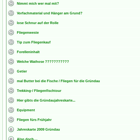
Nimmt mich wer mal mit?
Vorfachmaterial und Hänger am Grund?
lose Schnur auf der Rolle
Fliegenweste
Tip zum Fliegenkauf
Forelleninhalt
Welche Wathose ???????????
Getier
mal Butter bei die Fische / Fliegen für die Gründau
Trekking-/ Fliegenfischtour
Hier gibts die Gründaujahreskarte...
Equipment
Fliegen fürs Frühjahr
Jahreskarte 2009 Gründau
Also doch....