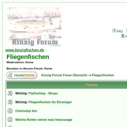
FAQ
P
www.kinzigfischen.de
Fliegenfischen
Moderatoren
: Keine
Benutzer in diesem Forum: Keine
Kinzig-Forum Foren-Übersicht
->
Fliegenfischen
Themen
Wichtig:
Flyfisching - Shops
Wichtig:
Fliegenfischen für Einsteiger
Chernobyl Ant
Welche Rollen nimmt man heutzutage