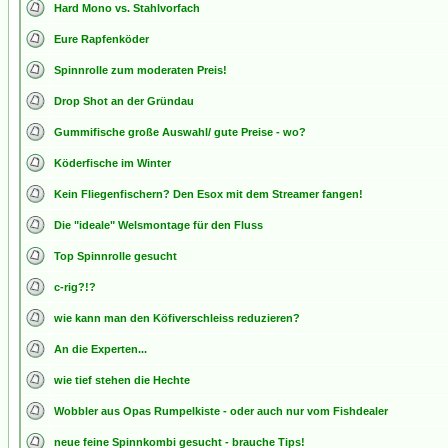
Hard Mono vs. Stahlvorfach
Eure Rapfenköder
Spinnrolle zum moderaten Preis!
Drop Shot an der Gründau
Gummifische große Auswahl/ gute Preise - wo?
Köderfische im Winter
Kein Fliegenfischern? Den Esox mit dem Streamer fangen!
Die "ideale" Welsmontage für den Fluss
Top Spinnrolle gesucht
c-rig?!?
wie kann man den Köfiverschleiss reduzieren?
An die Experten...
wie tief stehen die Hechte
Wobbler aus Opas Rumpelkiste - oder auch nur vom Fishdealer
neue feine Spinnkombi gesucht - brauche Tips!