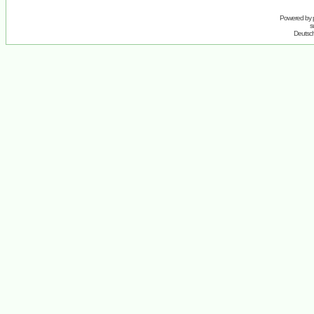
Powered by
s
Deutsc