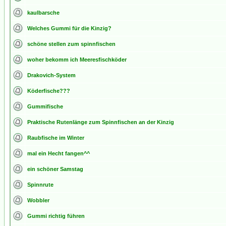
kaulbarsche
Welches Gummi für die Kinzig?
schöne stellen zum spinnfischen
woher bekomm ich Meeresfischköder
Drakovich-System
Köderfische???
Gummifische
Praktische Rutenlänge zum Spinnfischen an der Kinzig
Raubfische im Winter
mal ein Hecht fangen^^
ein schöner Samstag
Spinnrute
Wobbler
Gummi richtig führen