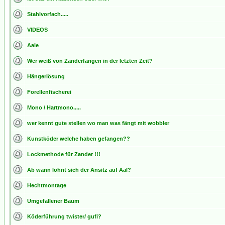
Stahlvorfach.....
VIDEOS
Aale
Wer weiß von Zanderfängen in der letzten Zeit?
Hängerlösung
Forellenfischerei
Mono / Hartmono.....
wer kennt gute stellen wo man was fängt mit wobbler
Kunstköder welche haben gefangen??
Lockmethode für Zander !!!
Ab wann lohnt sich der Ansitz auf Aal?
Hechtmontage
Umgefallener Baum
Köderführung twister/ gufi?