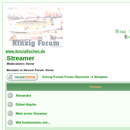
FAQ
P
www.kinzigfischen.de
Streamer
Moderatoren
: Keine
Benutzer in diesem Forum: Keine
Kinzig-Forum Foren-Übersicht
->
Streamer
Themen
Alexandra
Döbel-Hüpfer
Mein erster Streamer
Wie funktionierts mit...