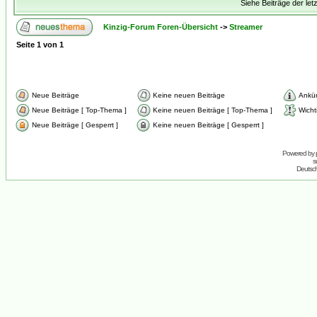
Siehe Beiträge der let
Kinzig-Forum Foren-Übersicht
->
Streamer
Seite
1
von
1
Neue Beiträge
Keine neuen Beiträge
Ankü
Neue Beiträge [ Top-Thema ]
Keine neuen Beiträge [ Top-Thema ]
Wicht
Neue Beiträge [ Gesperrt ]
Keine neuen Beiträge [ Gesperrt ]
Powered by
s
Deutsc