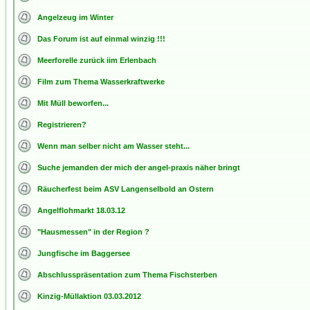
Angelzeug im Winter
Das Forum ist auf einmal winzig !!!
Meerforelle zurück iim Erlenbach
Film zum Thema Wasserkraftwerke
Mit Müll beworfen...
Registrieren?
Wenn man selber nicht am Wasser steht...
Suche jemanden der mich der angel-praxis näher bringt
Räucherfest beim ASV Langenselbold an Ostern
Angelflohmarkt 18.03.12
"Hausmessen" in der Region ?
Jungfische im Baggersee
Abschlusspräsentation zum Thema Fischsterben
Kinzig-Müllaktion 03.03.2012