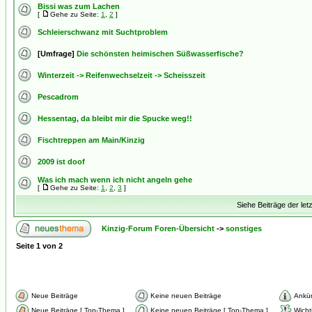
Bissi was zum Lachen
[
Gehe zu Seite:
1
,
2
]
Schleierschwanz mit Suchtproblem
[Umfrage]
Die schönsten heimischen Süßwasserfische?
Winterzeit -> Reifenwechselzeit -> Scheisszeit
Pescadrom
Hessentag, da bleibt mir die Spucke weg!!
Fischtreppen am Main/Kinzig
2009 ist doof
Was ich mach wenn ich nicht angeln gehe
[
Gehe zu Seite:
1
,
2
,
3
]
Siehe Beiträge der let
Kinzig-Forum Foren-Übersicht
->
sonstiges
Seite
1
von
2
Neue Beiträge
Keine neuen Beiträge
Ankü
Neue Beiträge [ Top-Thema ]
Keine neuen Beiträge [ Top-Thema ]
Wicht