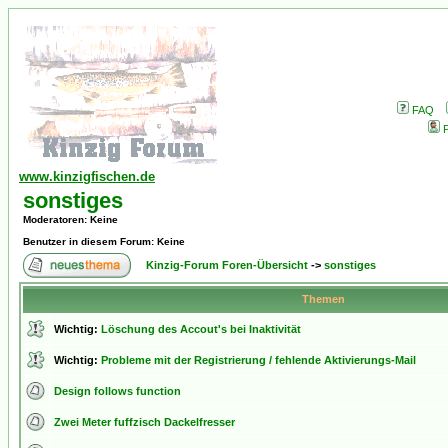
FAQ
P
www.kinzigfischen.de
sonstiges
Moderatoren
: Keine
Benutzer in diesem Forum: Keine
Kinzig-Forum Foren-Übersicht
->
sonstiges
Themen
Wichtig:
Löschung des Accout's bei Inaktivität
Wichtig:
Probleme mit der Registrierung / fehlende Aktivierungs-Mail
Design follows function
Zwei Meter fuffzisch Dackelfresser