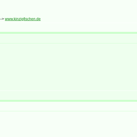
-->
www.kinzigfischen.de