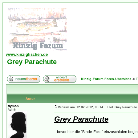
www.kinzigfischen.de
Grey Parachute
Kinzig-Forum Foren-Übersicht
->
T
Autor
flyman
Verfasst am: 12.02.2012, 03:14
Titel: Grey Parachute
Admin
Grey Parachute
...bevor hier die "Binde-Ecke" einzuschlafen begi