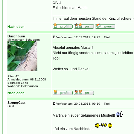
Gruß
Fallschirmman Martin
_________________
Immer auf dem neusten Stand der Kinzigfischerei 
Nach oben
Buschburn
Verfasst am: 12.02.2012, 19:23
Titel:
Mir wachsen Schuppen
Absolut geniales Muster!
Nicht nur fängig sondern auch extrem gut sichtbar.
Top!
Weiter so...und Danke!
Alter: 42
Anmeldedatum: 08.11.2008
Beiträge: 1478
Wohnort: Gelnhausen
Nach oben
StrongCast
Verfasst am: 20.03.2013, 09:19
Titel:
Gast
Martin, ein super gelungenes Muster!!!
Läd ein zum Nachbinden
.