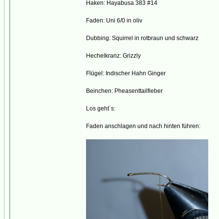
Haken: Hayabusa 383 #14
Faden: Uni 6/0 in oliv
Dubbing: Squirrel in rotbraun und schwarz
Hechelkranz: Grizzly
Flügel: Indischer Hahn Ginger
Beinchen: Pheasenttailfieber
Los geht´s:
Faden anschlagen und nach hinten führen: