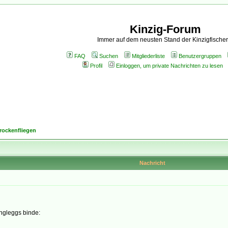
Kinzig-Forum
Immer auf dem neusten Stand der Kinzigfischer
FAQ
Suchen
Mitgliederliste
Benutzergruppen
Profil
Einloggen, um private Nachrichten zu lesen
rockenfliegen
Nachricht
g
ngleggs binde: