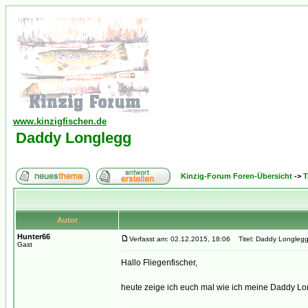
www.kinzigfischen.de
Daddy Longlegg
Kinzig-Forum Foren-Übersicht
->
T
Autor
Hunter66
Verfasst am: 02.12.2015, 18:06
Titel: Daddy Longleg
Gast
Hallo Fliegenfischer,
heute zeige ich euch mal wie ich meine Daddy Lo