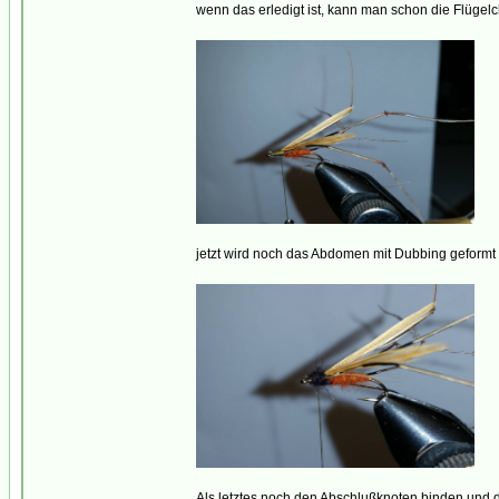
wenn das erledigt ist, kann man schon die Flügel
jetzt wird noch das Abdomen mit Dubbing geform
Als letztes noch den Abschlußknoten binden und di