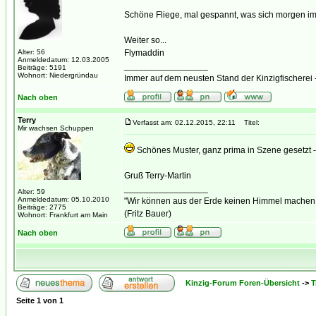
Schöne Fliege, mal gespannt, was sich morgen im 
Weiter so...
Alter: 56
Flymaddin
Anmeldedatum: 12.03.2005
_________________
Beiträge: 5191
Wohnort: Niedergründau
Immer auf dem neusten Stand der Kinzigfischerei 
Nach oben
Terry
Verfasst am: 02.12.2015, 22:11
Titel:
Mir wachsen Schuppen
Schönes Muster, ganz prima in Szene gesetzt -
Gruß Terry-Martin
_________________
Alter: 59
Anmeldedatum: 05.10.2010
"Wir können aus der Erde keinen Himmel machen, a
Beiträge: 2775
(Fritz Bauer)
Wohnort: Frankfurt am Main
Nach oben
Kinzig-Forum Foren-Übersicht
->
T
Seite
1
von
1