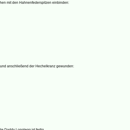
chen mit den Hahnenfederspitzen einbinden:
t und anschließend der Hechelkranz gewunden:
e Daddy Longlegg ist fertig.